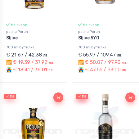
На склад
На склад
ракия Perun
ракия Perun
Sljive
Sljive 5YO
700 ml бутилка
700 ml бутилка
€ 21.67 / 42.38
€ 55.97 / 109.47
лв.
лв.
€ 19.39 / 37.92
€ 50.07 / 97.93
лв.
лв.
€ 18.41 / 36.01
€ 47.55 / 93.00
лв.
лв.
-11%
-11%
-11%