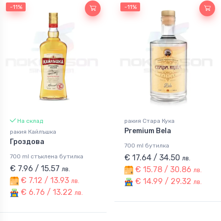
-11%
-11%
На склад
ракия Стара Кука
Premium Bela
ракия Кайлъшка
Гроздова
700 ml бутилка
700 ml стъклена бутилка
€ 17.64 / 34.50
лв.
€ 7.96 / 15.57
€ 15.78 / 30.86
лв.
лв.
€ 7.12 / 13.93
€ 14.99 / 29.32
лв.
лв.
€ 6.76 / 13.22
лв.