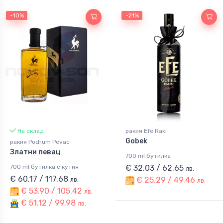
-10%
-21%
На склад
ракия Efe Raki
Gobek
ракия Podrum Pevac
Златни певац
700 ml бутилка
700 ml бутилка с кутия
€ 32.03 / 62.65
лв.
€ 60.17 / 117.68
€ 25.29 / 49.46
лв.
лв.
€ 53.90 / 105.42
лв.
€ 51.12 / 99.98
лв.