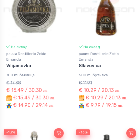
На склад
На склад
ракия Destillerie Zekic
ракия Destillerie Zekic
Emanda
Emanda
Vilijamovka
Slkivovica
700 ml бъклица
500 ml бутилка
€ 17.38
€ 11.91
€ 15.49 / 30.30
€ 10.29 / 20.13
лв.
лв.
€ 15.49 / 30.30
€ 10.29 / 20.13
лв.
лв.
€ 14.90 / 29.14
€ 9.79 / 19.15
лв.
лв.
-13%
-13%
-13%
-13%