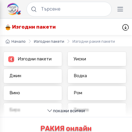
Изгодни пакети
Начало
Изгодни пакети
Изгодни ракия пакети
Изгодни пакети
Уиски
Джин
Водка
Вино
Ром
Бира
Текила
покажи всички
Бърбън
Бренди
РАКИЯ онлайн