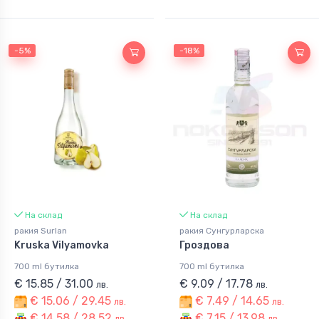
-5%
-18%
На склад
На склад
ракия Surlan
ракия Сунгурларска
Kruska Vilyamovka
Гроздова
700 ml бутилка
700 ml бутилка
€ 15.85 / 31.00
€ 9.09 / 17.78
лв.
лв.
€ 15.06 / 29.45
€ 7.49 / 14.65
лв.
лв.
€ 14.58 / 28.52
€ 7.15 / 13.98
лв.
лв.