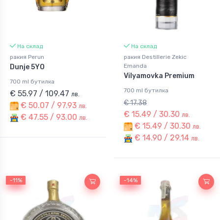
На склад
На склад
ракия Perun
ракия Destillerie Zekic
Emanda
Dunje 5YO
Vilyamovka Premium
700 ml бутилка
700 ml бутилка
€ 55.97 / 109.47
лв.
€ 17.38
€ 50.07 / 97.93
лв.
€ 15.49 / 30.30
лв.
€ 47.55 / 93.00
лв.
€ 15.49 / 30.30
лв.
€ 14.90 / 29.14
лв.
-11%
-11%
-14%
-14%