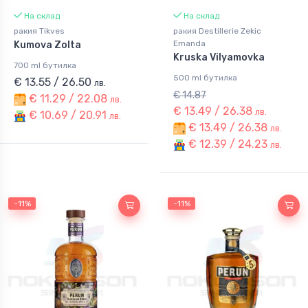
На склад
На склад
ракия Tikves
ракия Destillerie Zekic
Emanda
Kumova Zolta
Kruska Vilyamovka
700 ml бутилка
500 ml бутилка
€ 13.55 / 26.50
лв.
€ 14.87
€ 11.29 / 22.08
лв.
€ 13.49 / 26.38
лв.
€ 10.69 / 20.91
лв.
€ 13.49 / 26.38
лв.
€ 12.39 / 24.23
лв.
-11%
-11%