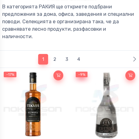
В категорията РАКИЯ ще откриете подбрани
Ракия
Ликьор
предложения за дома, офиса, заведения и специални
поводи. Селекцията е организирана така, че да
сравнявате лесно продукти, разфасовки и
Узо
Безалкохолни напитки
наличности.
Миниатюри
(current)
1
2
3
4
-17%
-9%
-9%