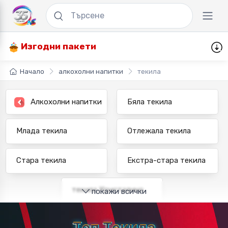
Изгодни пакети
Начало
алкохолни напитки
текила
Алкохолни напитки
Бяла текила
Млада текила
Отлежала текила
Стара текила
Екстра-стара текила
текила Кристалино
покажи всички
Топ Текила