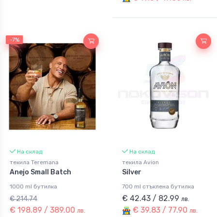
-7%
-7%
На склад
На склад
текила Teremana
текила Avion
Anejo Small Batch
Silver
1000 ml бутилка
700 ml стъклена бутилка
€ 42.43 / 82.99
€ 214.74
лв.
€ 198.89 / 389.00
€ 39.83 / 77.90
лв.
лв.