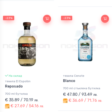
-23%
-23%
На склад
текила Cenote
Blanco
текила El Espolòn
Reposado
700 ml стъклена бутилка
700 ml бутилка
€ 47.80 / 93.49
лв.
€ 35.89 / 70.19
€ 36.69 / 71.76
лв.
лв.
€ 27.69 / 54.16
лв.