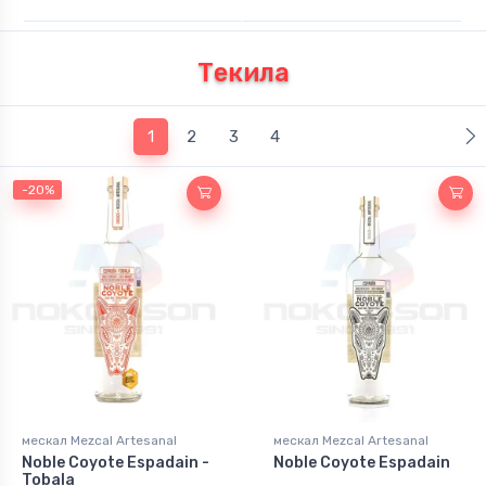
Текила
(current)
1
2
3
4
-20%
мескал Mezcal Artesanal
мескал Mezcal Artesanal
Noble Coyote Espadain -
Noble Coyote Espadain
Tobala