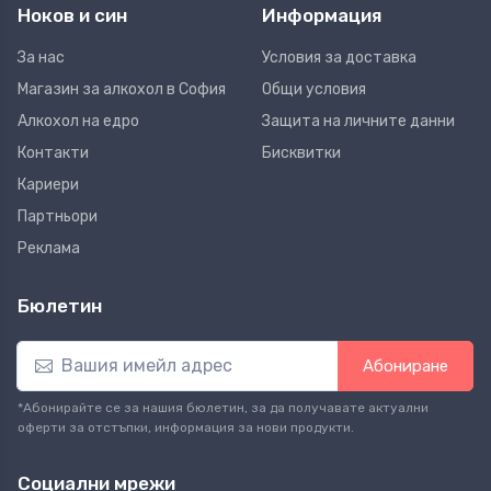
Ноков и син
Информация
За нас
Условия за доставка
Магазин за алкохол в София
Общи условия
Алкохол на едро
Защита на личните данни
Контакти
Бисквитки
Кариери
Партньори
Реклама
Бюлетин
Абониране
*Абонирайте се за нашия бюлетин, за да получавате актуални
оферти за отстъпки, информация за нови продукти.
Социални мрежи