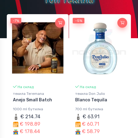
-7%
-7%
-5%
На склад
На склад
текила Teremana
текила Don Julio
Anejo Small Batch
Blanco Tequila
1000 ml бутилка
700 ml бутилка
€ 214.74
€ 63.91
€ 198.89
€ 60.71
€ 178.44
€ 58.79