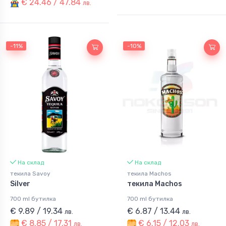
€ 24.46 / 47.84
лв.
-11%
-10%
На склад
На склад
текила Savoy
текила Machos
Silver
текила Machos
700 ml бутилка
700 ml бутилка
€ 9.89 / 19.34
€ 6.87 / 13.44
лв.
лв.
€ 8.85 / 17.31
€ 6.15 / 12.03
лв.
лв.