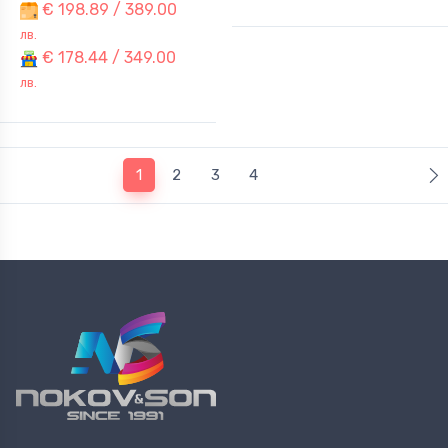
€ 198.89 / 389.00
лв.
€ 178.44 / 349.00
лв.
(current)
1
2
3
4