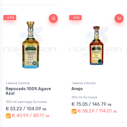
-23%
-22%
текила Cenote
текила Cenote
Reposado 100% Agave
Anejo
Azul
700 ml бутилка
700 ml светеща бутилка
€ 75.05 / 146.79
лв.
€ 53.22 / 104.09
лв.
€ 58.29 / 114.01
лв.
€ 40.99 / 80.17
лв.