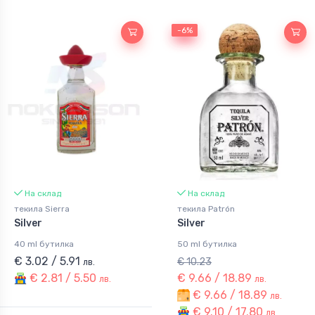
-6%
-6%
На склад
На склад
текила Sierra
текила Patrón
Silver
Silver
40 ml бутилка
50 ml бутилка
€ 3.02 / 5.91
€ 10.23
лв.
€ 2.81 / 5.50
€ 9.66 / 18.89
лв.
лв.
€ 9.66 / 18.89
лв.
€ 9.10 / 17.80
лв.